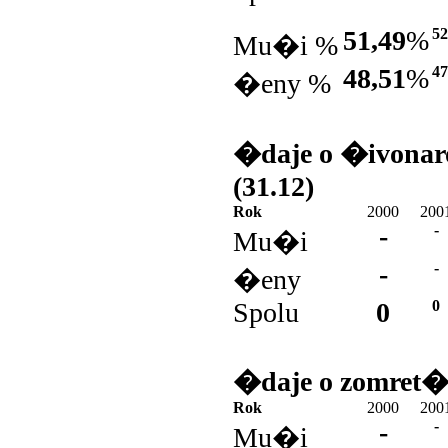
51,49
%
52
Mu�i %
48,51
%
47
�eny %
�daje o �ivonar
(31.12)
Rok
2000
200
-
-
Mu�i
-
-
�eny
Spolu
0
0
�daje o zomret�
Rok
2000
200
-
-
Mu�i