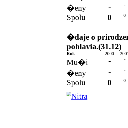
-
-
�eny
Spolu
0
0
�daje o prirodz
pohlavia.(31.12)
Rok
2000
200
-
-
Mu�i
-
-
�eny
Spolu
0
0