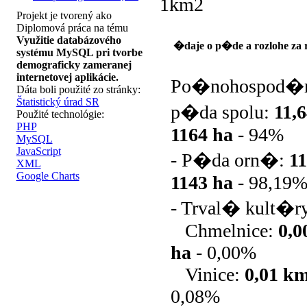
1km2
Projekt je tvorený ako
Diplomová práca na tému
Využitie databázového
�daje o p�de a rozlohe za 
systému MySQL pri tvorbe
demograficky zameranej
internetovej aplikácie.
Po�nohospod�
Dáta boli použité zo stránky:
Štatistický úrad SR
p�da spolu:
11,
Použité technológie:
PHP
1164 ha
-
94%
MySQL
JavaScript
- P�da orn�:
1
XML
Google Charts
1143 ha
-
98,19
- Trval� kult�r
Chmelnice:
0,
ha
-
0,00%
Vinice:
0,01 k
0,08%