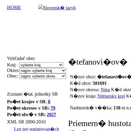
HOME
Vyhľadať obec
�tefanovi�ov�
Kraj:
Okres:
Obec:
N�zov obce:
�tefanovi�ov
K�d obce:
581691
N�zov okresu:
Nitra
K�d okre
Zoznam �tat. jednotky SR
N�zov kraja:
Nitriansky kraj
K�
Po�et krajov v SR
:
8
Nadmorsk� v��ka:
138
m n.
Po�et okresov v SR:
79
Po�et obc� v SR:
2927
Priemern� hustota
XML SR 2000-2010
Len pre registrovan�ch