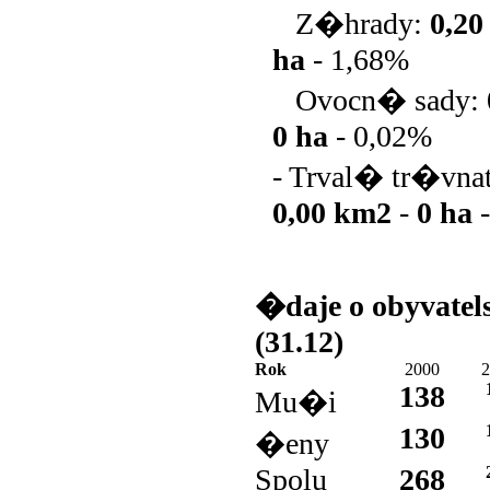
Z�hrady:
0,2
ha
-
1,68%
Ovocn� sady:
0 ha
-
0,02%
- Trval� tr�vna
0,00 km2
-
0 ha
�daje o obyvatel
(31.12)
Rok
2000
2
138
Mu�i
130
�eny
Spolu
268