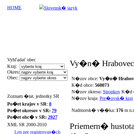
HOME
Vyhľadať obec
Vy�n� Hrabovec
Kraj:
Okres:
Obec:
N�zov obce:
Vy�n� Hrabov
K�d obce:
560073
N�zov okresu:
Stropkov
K�d o
Zoznam �tat. jednotky SR
N�zov kraja:
Pre�ovsk� kraj
Po�et krajov v SR
:
8
Nadmorsk� v��ka:
176
m n.
Po�et okresov v SR:
79
Po�et obc� v SR:
2927
Priemern� hustota
XML SR 2000-2010
Len pre registrovan�ch