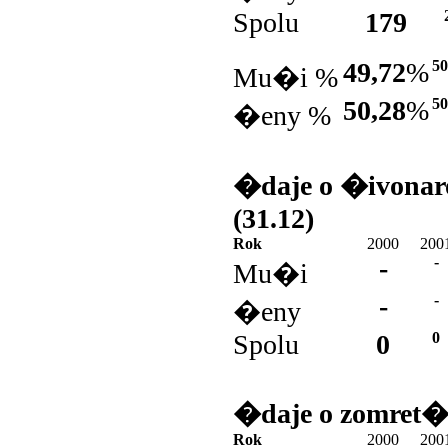
Spolu
179
49,72
%
50
Mu�i %
50,28
%
50
�eny %
�daje o �ivonar
(31.12)
Rok
2000
200
-
-
Mu�i
-
-
�eny
Spolu
0
0
�daje o zomret�
Rok
2000
200