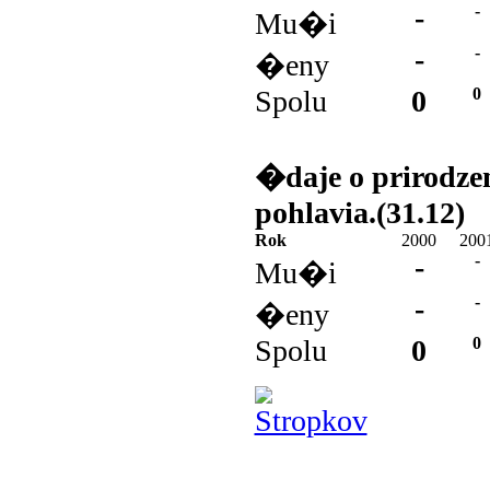
-
-
Mu�i
-
-
�eny
Spolu
0
0
�daje o prirodz
pohlavia.(31.12)
Rok
2000
200
-
-
Mu�i
-
-
�eny
Spolu
0
0