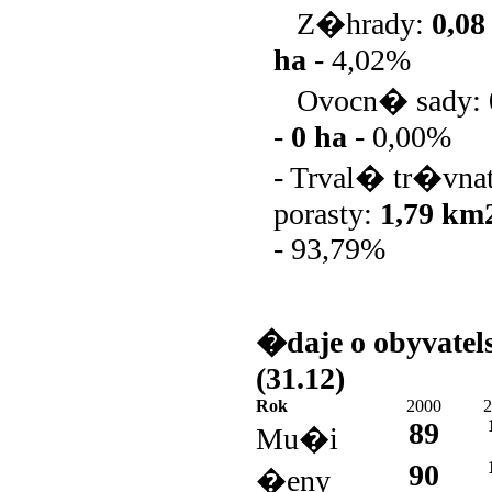
Z�hrady:
0,0
ha
-
4,02%
Ovocn� sady:
-
0 ha
-
0,00%
- Trval� tr�vn
porasty:
1,79 km
-
93,79%
�daje o obyvatel
(31.12)
Rok
2000
2
89
Mu�i
90
�eny