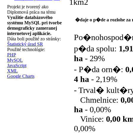
1km2
Projekt je tvorený ako
Diplomová práca na tému
Využitie databázového
�daje o p�de a rozlohe za 
systému MySQL pri tvorbe
demograficky zameranej
internetovej aplikácie.
Po�nohospod�
Dáta boli použité zo stránky:
Štatistický úrad SR
p�da spolu:
1,9
Použité technológie:
PHP
ha
-
29%
MySQL
JavaScript
- P�da orn�:
0
XML
Google Charts
4 ha
-
2,19%
- Trval� kult�r
Chmelnice:
0,
ha
-
0,00%
Vinice:
0,00 k
0,00%