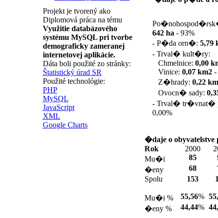
Projekt je tvorený ako
Diplomová práca na tému
Po�nohospod�rsk�
Využitie databázového
642 ha
-
93%
systému MySQL pri tvorbe
- P�da orn�:
5,79
demograficky zameranej
- Trval� kult�ry:
internetovej aplikácie.
Chmelnice:
0,00 
Dáta boli použité zo stránky:
Vinice:
0,07 km2
Štatistický úrad SR
Použité technológie:
Z�hrady:
0,22 k
PHP
Ovocn� sady:
0,
MySQL
- Trval� tr�vnat� 
JavaScript
0,00%
XML
Google Charts
�daje o obyvatelstve
Rok
2000
2
85
Mu�i
68
�eny
Spolu
153
55,56
%
55
Mu�i %
44,44
%
44
�eny %