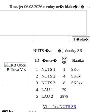
Dnes je:
06.08.2026 meniny m�:
blaho�el�me.
NUTS �zemn� jednotky SR
p.v
ID
Skratka
�rove�
SR
1
NUTS 1
1
SK0
2
NUTS 2
4
SK0x
3
NUTS 3
8
SK0xx
4
LAU 1
79
5
LAU 2
2878
Via info z NUTS SR
-
693 ha