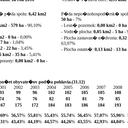
 p�da spolu:
6,42 km2
P�da nepo�nohospod�rsk� spol
50 ha
-
7%
 km2
-
579 ha
-
90,10%
- Lesn� pozemok:
0,00 km2
-
0 ha
- Vodn� plocha:
0,05 km2
-
5 ha
-
km2
-
0 ha
-
0,00%
- Plocha zastavan� n�dvoria:
0,3
-
7 ha
-
1,04%
63,97%
m2
-
22 ha
-
3,45%
- Plocha ostatn�:
0,13 km2
-
13 ha
35 km2
-
35 ha
-
5,41%
porasty:
0,00 km2
-
0 ha
-
 po�et obyvate�ov pod�a pohlavia.(31.12)
001
2002
2003
2004
2005
2006
2007
2008
93
99
96
102
102
105
105
108
74
76
76
82
81
81
79
85
167
175
172
184
183
186
184
193
,69
%
56,57
%
55,81
%
55,43
%
55,74
%
56,45
%
57,07
%
55,96
%
,31
%
43,43
%
44,19
%
44,57
%
44,26
%
43,55
%
42,93
%
44,04
%