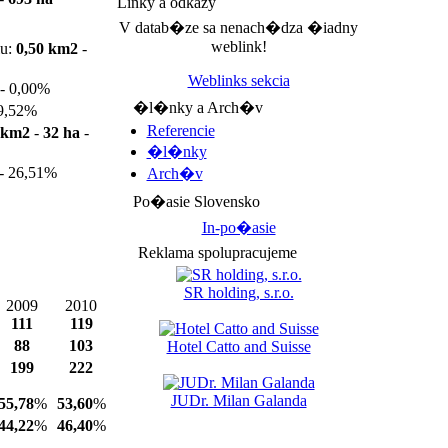
Linky a odkazy
V datab�ze sa nenach�dza �iadny
weblink!
u:
0,50 km2
-
Weblinks sekcia
-
0,00%
�l�nky a Arch�v
9,52%
Referencie
2 km2
-
32 ha
-
�l�nky
-
26,51%
Arch�v
Po�asie Slovensko
In-po�asie
Reklama spolupracujeme
SR holding, s.r.o.
2009
2010
111
119
88
103
Hotel Catto and Suisse
199
222
JUDr. Milan Galanda
55,78
%
53,60
%
44,22
%
46,40
%