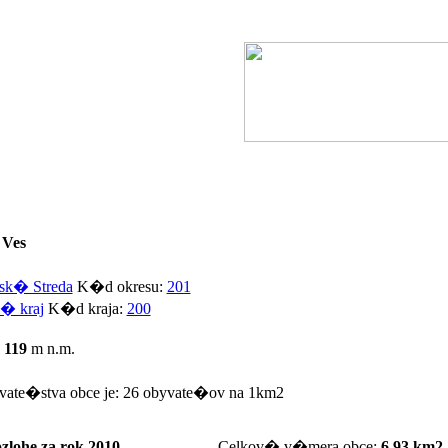
 Ves
sk� Streda
K�d okresu:
201
� kraj
K�d kraja:
200
:
119
m n.m.
vate�stva obce je:
26
obyvate�ov na 1km2
zlohe za rok
2010
Celkov� v�mera obce:
6,93 km2