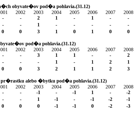
�ch obyvate�ov pod�a pohlavia.(31.12)
2001
2002
2003
2004
2005
2006
2007
2008
-
-
2
1
-
1
-
-
-
-
1
-
-
-
-
-
0
0
3
1
0
1
0
0
byvate�ov pod�a pohlavia.(31.12)
2001
2002
2003
2004
2005
2006
2007
2008
-
-
3
1
1
-
-
2
-
-
-
1
-
1
2
1
0
0
3
2
1
1
2
3
 pr�rastku alebo �bytku pod�a pohlavia.(31.12)
2001
2002
2003
2004
2005
2006
2007
2008
-
-
-1
-
-1
1
-
-2
-
-
1
-1
-
-1
-2
-1
0
0
0
-1
-1
0
-2
-3