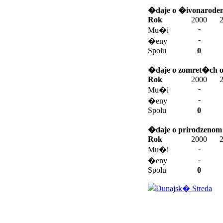
�daje o �ivonaroden
Rok
2000
-
Mu�i
-
�eny
Spolu
0
�daje o zomret�ch o
Rok
2000
-
Mu�i
-
�eny
Spolu
0
�daje o prirodzenom
Rok
2000
-
Mu�i
-
�eny
Spolu
0