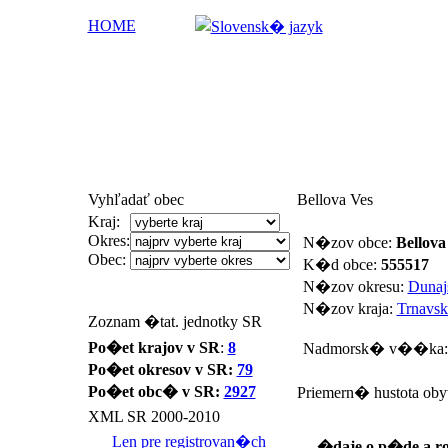
HOME
Vyhľadať obec
Bellova Ves
Kraj:
Okres:
N�zov obce:
Bellova
Obec:
K�d obce:
555517
N�zov okresu:
Dunaj
N�zov kraja:
Trnavsk
Zoznam �tat. jednotky SR
Po�et krajov v SR
:
8
Nadmorsk� v��ka
Po�et okresov v SR:
79
Po�et obc� v SR:
2927
Priemern� hustota oby
XML SR 2000-2010
Len pre registrovan�ch
�daje o p�de a ro