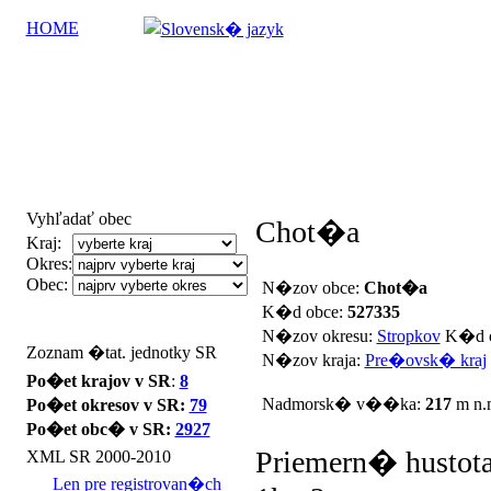
HOME
Vyhľadať obec
Chot�a
Kraj:
Okres:
Obec:
N�zov obce:
Chot�a
K�d obce:
527335
N�zov okresu:
Stropkov
K�d o
Zoznam �tat. jednotky SR
N�zov kraja:
Pre�ovsk� kraj
Po�et krajov v SR
:
8
Nadmorsk� v��ka:
217
m n.
Po�et okresov v SR:
79
Po�et obc� v SR:
2927
Priemern� hustota
XML SR 2000-2010
Len pre registrovan�ch