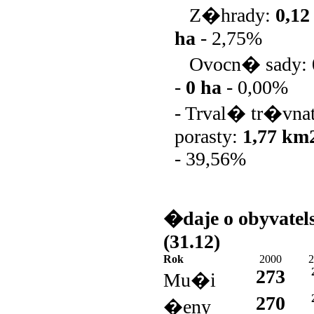
Z�hrady:
0,1
ha
-
2,75%
Ovocn� sady:
-
0 ha
-
0,00%
- Trval� tr�vn
porasty:
1,77 km
-
39,56%
�daje o obyvatel
(31.12)
Rok
2000
2
273
Mu�i
270
�eny