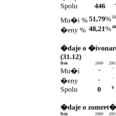
Spolu
446
51,79
%
51
Mu�i %
48,21
%
48
�eny %
�daje o �ivonar
(31.12)
Rok
2000
200
-
-
Mu�i
-
-
�eny
Spolu
0
0
�daje o zomret�
Rok
2000
200