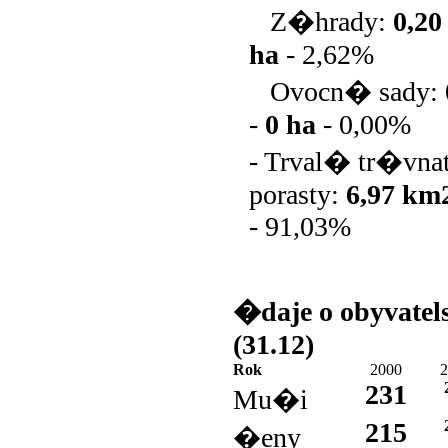
Z�hrady:
0,2
ha
-
2,62%
Ovocn� sady:
-
0 ha
-
0,00%
- Trval� tr�vn
porasty:
6,97 km
-
91,03%
�daje o obyvatel
(31.12)
Rok
2000
2
231
Mu�i
215
�eny