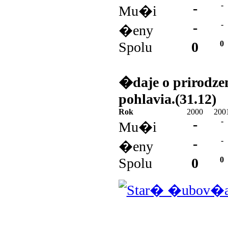
-
-
Mu�i
-
-
�eny
Spolu
0
0
�daje o prirodz
pohlavia.(31.12)
Rok
2000
200
-
-
Mu�i
-
-
�eny
Spolu
0
0