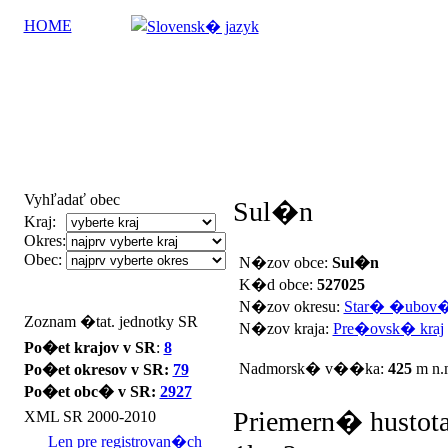
HOME
Vyhľadať obec
Sul�n
Kraj:
Okres:
Obec:
N�zov obce:
Sul�n
K�d obce:
527025
N�zov okresu:
Star� �ubov
Zoznam �tat. jednotky SR
N�zov kraja:
Pre�ovsk� kraj
Po�et krajov v SR
:
8
Nadmorsk� v��ka:
425
m n.
Po�et okresov v SR:
79
Po�et obc� v SR:
2927
Priemern� hustota
XML SR 2000-2010
Len pre registrovan�ch