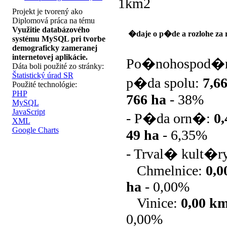
1km2
Projekt je tvorený ako
Diplomová práca na tému
Využitie databázového
�daje o p�de a rozlohe za 
systému MySQL pri tvorbe
demograficky zameranej
internetovej aplikácie.
Po�nohospod�
Dáta boli použité zo stránky:
Štatistický úrad SR
p�da spolu:
7,6
Použité technológie:
PHP
766 ha
-
38%
MySQL
JavaScript
- P�da orn�:
0
XML
Google Charts
49 ha
-
6,35%
- Trval� kult�r
Chmelnice:
0,
ha
-
0,00%
Vinice:
0,00 k
0,00%