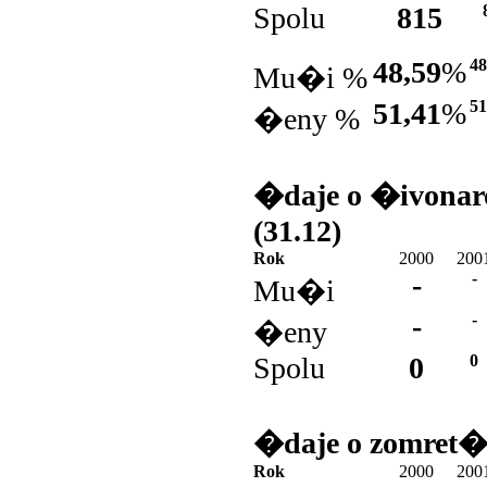
Spolu
815
48,59
%
48
Mu�i %
51,41
%
51
�eny %
�daje o �ivonar
(31.12)
Rok
2000
200
-
-
Mu�i
-
-
�eny
Spolu
0
0
�daje o zomret�
Rok
2000
200