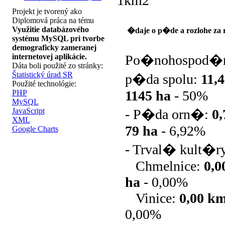
1km2
Projekt je tvorený ako
Diplomová práca na tému
Využitie databázového
�daje o p�de a rozlohe za 
systému MySQL pri tvorbe
demograficky zameranej
internetovej aplikácie.
Po�nohospod�
Dáta boli použité zo stránky:
Štatistický úrad SR
p�da spolu:
11,
Použité technológie:
1145 ha
-
50%
PHP
MySQL
JavaScript
- P�da orn�:
0
XML
79 ha
-
6,92%
Google Charts
- Trval� kult�r
Chmelnice:
0,
ha
-
0,00%
Vinice:
0,00 k
0,00%