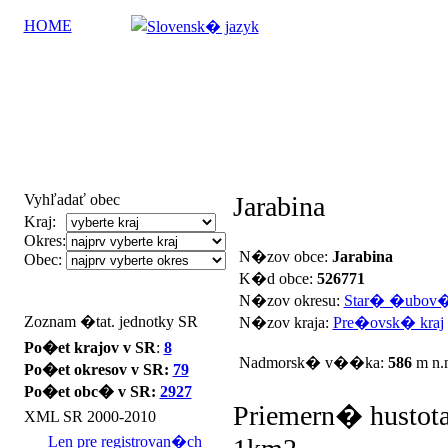
HOME
Vyhľadať obec
Jarabina
Kraj:
Okres:
N�zov obce:
Jarabina
Obec:
K�d obce:
526771
N�zov okresu:
Star� �ubov
Zoznam �tat. jednotky SR
N�zov kraja:
Pre�ovsk� kraj
Po�et krajov v SR
:
8
Nadmorsk� v��ka:
586
m n.
Po�et okresov v SR:
79
Po�et obc� v SR:
2927
Priemern� hustota
XML SR 2000-2010
Len pre registrovan�ch