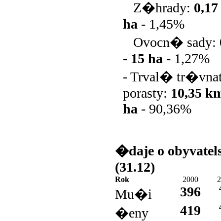
Z�hrady:
0,1
ha
-
1,45%
Ovocn� sady:
-
15 ha
-
1,27%
- Trval� tr�vn
porasty:
10,35 k
ha
-
90,36%
�daje o obyvatel
(31.12)
Rok
2000
2
396
Mu�i
419
�eny