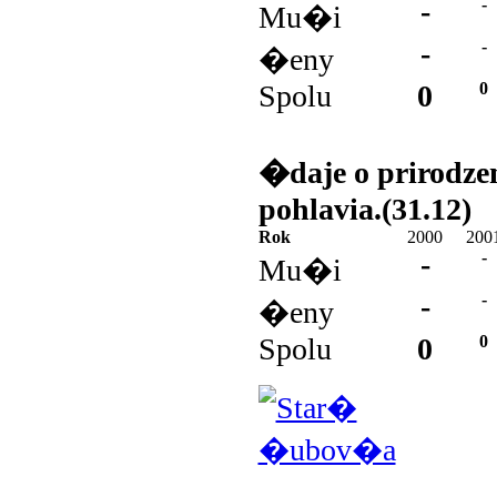
-
-
Mu�i
-
-
�eny
Spolu
0
0
�daje o prirodz
pohlavia.(31.12)
Rok
2000
200
-
-
Mu�i
-
-
�eny
Spolu
0
0