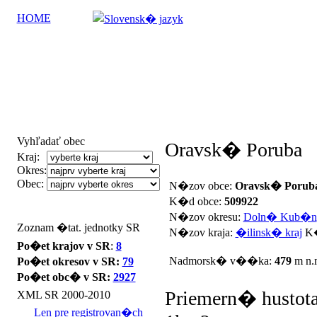
HOME
Vyhľadať obec
Oravsk� Poruba
Kraj:
Okres:
Obec:
N�zov obce:
Oravsk� Porub
K�d obce:
509922
N�zov okresu:
Doln� Kub�n
Zoznam �tat. jednotky SR
N�zov kraja:
�ilinsk� kraj
K�
Po�et krajov v SR
:
8
Nadmorsk� v��ka:
479
m n.
Po�et okresov v SR:
79
Po�et obc� v SR:
2927
Priemern� hustota
XML SR 2000-2010
Len pre registrovan�ch