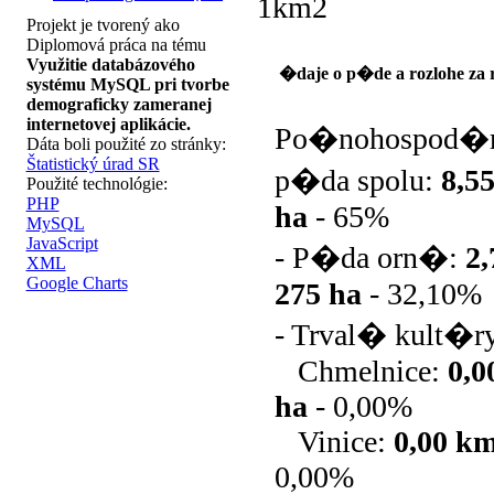
1km2
Projekt je tvorený ako
Diplomová práca na tému
Využitie databázového
�daje o p�de a rozlohe za 
systému MySQL pri tvorbe
demograficky zameranej
internetovej aplikácie.
Po�nohospod�
Dáta boli použité zo stránky:
Štatistický úrad SR
p�da spolu:
8,5
Použité technológie:
PHP
ha
-
65%
MySQL
JavaScript
- P�da orn�:
2
XML
Google Charts
275 ha
-
32,10%
- Trval� kult�r
Chmelnice:
0,
ha
-
0,00%
Vinice:
0,00 k
0,00%