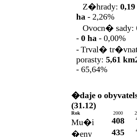
Z�hrady:
0,1
ha
-
2,26%
Ovocn� sady:
-
0 ha
-
0,00%
- Trval� tr�vn
porasty:
5,61 km
-
65,64%
�daje o obyvatel
(31.12)
Rok
2000
2
408
Mu�i
435
�eny