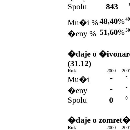
Spolu
843
48,40
%
49
Mu�i %
51,60
%
50
�eny %
�daje o �ivonar
(31.12)
Rok
2000
200
-
-
Mu�i
-
-
�eny
Spolu
0
0
�daje o zomret�
Rok
2000
200