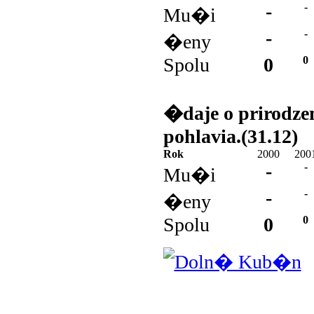
-
-
Mu�i
-
-
�eny
Spolu
0
0
�daje o prirodz
pohlavia.(31.12)
Rok
2000
200
-
-
Mu�i
-
-
�eny
Spolu
0
0