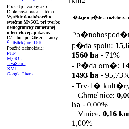
1km2
Projekt je tvorený ako
Diplomová práca na tému
Využitie databázového
�daje o p�de a rozlohe za 
systému MySQL pri tvorbe
demograficky zameranej
internetovej aplikácie.
Po�nohospod�
Dáta boli použité zo stránky:
Štatistický úrad SR
p�da spolu:
15,
Použité technológie:
1560 ha
-
71%
PHP
MySQL
JavaScript
- P�da orn�:
1
XML
1493 ha
-
95,73
Google Charts
- Trval� kult�r
Chmelnice:
0,
ha
-
0,00%
Vinice:
0,16 k
1,00%