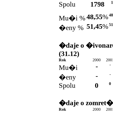
Spolu
1798
1
48,55
%
48
Mu�i %
51,45
%
51
�eny %
�daje o �ivonar
(31.12)
Rok
2000
200
-
-
Mu�i
-
-
�eny
Spolu
0
0
�daje o zomret�
Rok
2000
200