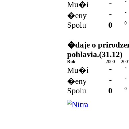
-
-
Mu�i
-
-
�eny
Spolu
0
0
�daje o prirodz
pohlavia.(31.12)
Rok
2000
200
-
-
Mu�i
-
-
�eny
Spolu
0
0