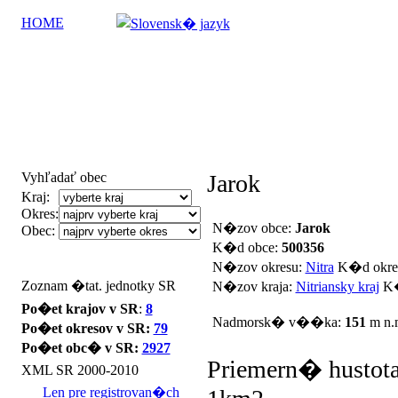
HOME
Vyhľadať obec
Jarok
Kraj:
Okres:
N�zov obce:
Jarok
Obec:
K�d obce:
500356
N�zov okresu:
Nitra
K�d okre
Zoznam �tat. jednotky SR
N�zov kraja:
Nitriansky kraj
K�
Po�et krajov v SR
:
8
Nadmorsk� v��ka:
151
m n.
Po�et okresov v SR:
79
Po�et obc� v SR:
2927
Priemern� hustota
XML SR 2000-2010
Len pre registrovan�ch