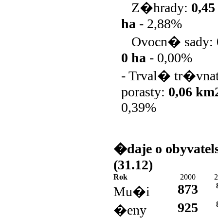
Z�hrady:
0,4
ha
-
2,88%
Ovocn� sady:
0 ha
-
0,00%
- Trval� tr�vn
porasty:
0,06 km
0,39%
�daje o obyvatel
(31.12)
Rok
2000
2
873
Mu�i
925
�eny